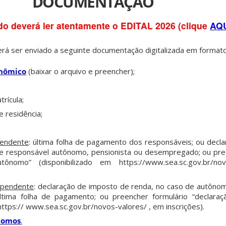
DOCUMENTAÇÃO
do deverá ler atentamente o EDITAL 2026 (clique
AQ
everá ser enviado a seguinte documentação digitalizada em format
onômico
(baixar o arquivo e preencher);
rícula;
 residência;
pendente
: última folha de pagamento dos responsáveis; ou decl
de responsável autônomo, pensionista ou desempregado; ou pre
tônomo” (disponibilizado em https://www.sea.sc.gov.br/no
ependente
: declaração de imposto de renda, no caso de autônom
tima folha de pagamento; ou preencher formulário “declara
https:// www.sea.sc.gov.br/novos-valores/ , em inscrições).
nomos
.