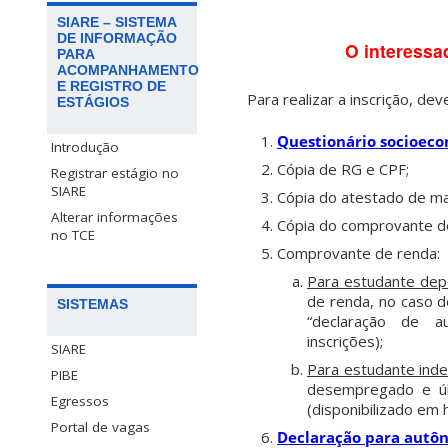
SIARE – SISTEMA
DE INFORMAÇÃO
O interessa
PARA
ACOMPANHAMENTO
E REGISTRO DE
Para realizar a inscrição, d
ESTÁGIOS
Questionário socioec
Introdução
Cópia de RG e CPF;
Registrar estágio no
SIARE
Cópia do atestado de mat
Alterar informações
Cópia do comprovante de
no TCE
Comprovante de renda:
Para estudante de
de renda, no caso 
SISTEMAS
“declaração de au
inscrições);
SIARE
Para estudante ind
PIBE
desempregado e úl
Egressos
(disponibilizado em 
Portal de vagas
Declaração para autô