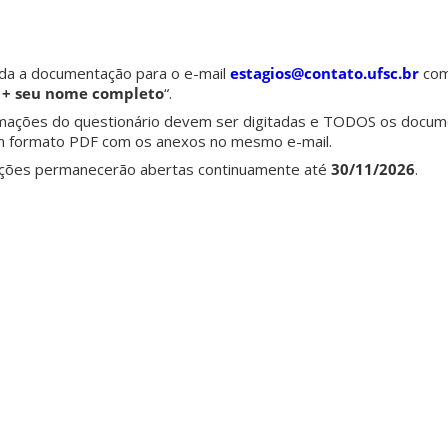
oda a documentação para o e-mail
estagios@contato.ufsc.br
com 
 + seu nome completo
“.
rmações do questionário devem ser digitadas e TODOS os docu
m formato PDF com os anexos no mesmo e-mail.
rições permanecerão abertas continuamente até
30/11/2026
.