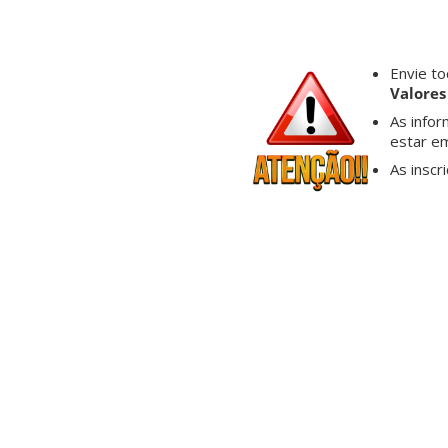
Envie t
Valores
As info
estar e
As insc