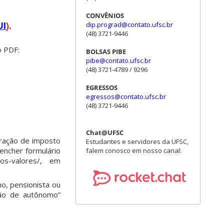
CONVÊNIOS
UI
).
dip.prograd@contato.ufsc.br
(48) 3721-9446
o PDF:
BOLSAS PIBE
pibe@contato.ufsc.br
(48) 3721-4789 / 9296
EGRESSOS
egressos@contato.ufsc.br
(48) 3721-9446
Chat@UFSC
aração de imposto
Estudantes e servidores da UFSC,
encher formulário
falem conosco em nosso canal:
vos-valores/, em
o, pensionista ou
ção de autônomo”