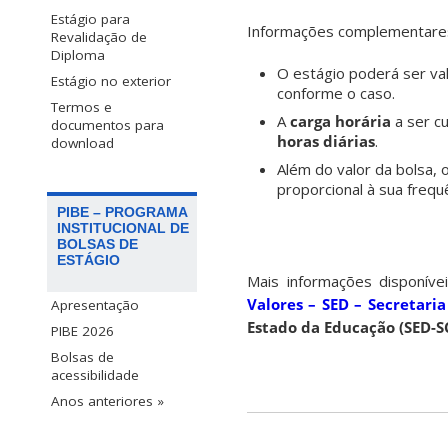
Estágio para
Informações complementare
Revalidação de
Diploma
O estágio poderá ser va
Estágio no exterior
conforme o caso.
Termos e
A
carga horária
a ser c
documentos para
horas diárias
.
download
Além do valor da bolsa,
proporcional à sua frequê
PIBE – PROGRAMA
INSTITUCIONAL DE
BOLSAS DE
ESTÁGIO
Mais informações disponív
Valores – SED – Secretari
Apresentação
Estado da Educação (SED-S
PIBE 2026
Bolsas de
acessibilidade
Anos anteriores »