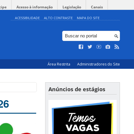
cipe
Acesso à informação
Legislação
Canais
ACESSIBILIDADE
ALTO CONTRASTE
MAPA DO SITE
Área Restrita
Administradores do Site
Anúncios de estágios
26