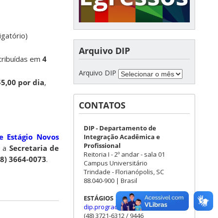
gatório)
Arquivo DIP
stribuídas em
4
Arquivo DIP
5,00 por dia
,
CONTATOS
DIP - Departamento de
e Estágio Novos
Integração Acadêmica e
Profissional
m a
Secretaria de
Reitoria I - 2º andar - sala 01
48) 3664-0073
.
Campus Universitário
Trindade - Florianópolis, SC
88.040-900 | Brasil
ESTÁGIOS
dip.prograd@contato.ufsc.br
(48) 3721-6312 / 9446