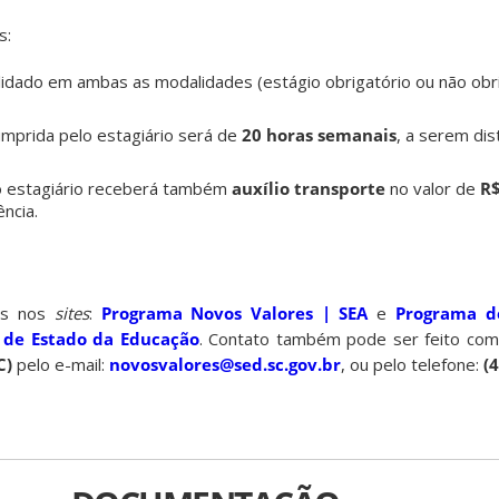
s:
lidado em ambas as modalidades (estágio obrigatório ou não obri
umprida pelo estagiário será de
20 horas semanais
, a serem di
 o estagiário receberá também
auxílio transporte
no valor de
R$
ncia.
eis nos
sites
:
Programa Novos Valores | SEA
e
Programa d
a de Estado da Educação
. Contato também pode ser feito co
C)
pelo e-mail:
novosvalores@sed.sc.gov.br
, ou pelo telefone:
(