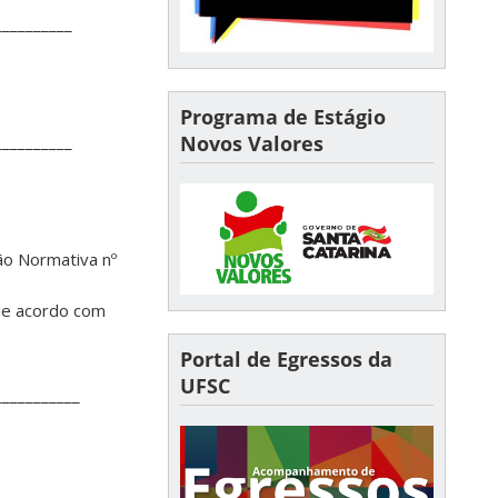
__________
Programa de Estágio
__________
Novos Valores
ão Normativa nº
 de acordo com
Portal de Egressos da
UFSC
___________