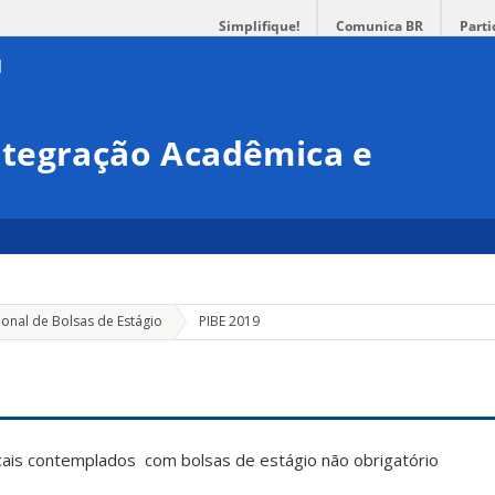
Simplifique!
Comunica BR
Parti
tegração Acadêmica e
ional de Bolsas de Estágio
PIBE 2019
ais contemplados com bolsas de estágio não obrigatório