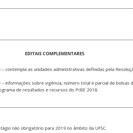
________________________________________________________________
________________________________________________________________
EDITAIS COMPLEMENTARES
8
– contempla as unidades administrativas definidas pela Resoluç
8
– informações sobre vigência, número total e parcial de bolsas
nograma de resultados e recursos do PIBE 2018.
________________________________________________________________
stágio não obrigatório para 2019 no âmbito da UFSC.