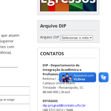
Arquivo DIP
os que atuem
Arquivo DIP
Superior
ntes com
ência).
CONTATOS
DIP - Departamento de
___________
Integração Acadêmica e
Profissional
Reitoria I - 2º andar - sala 01
Campus Universitário
Trindade - Florianópolis, SC
88.040-900 | Brasil
mpo de estágio
ESTÁGIOS
dip.prograd@contato.ufsc.br
(48) 3721-6312 / 9446