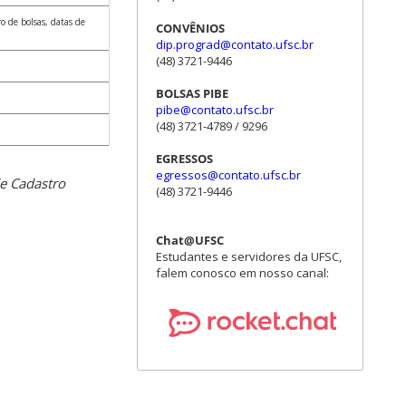
 de bolsas, datas de
CONVÊNIOS
dip.prograd@contato.ufsc.br
(48) 3721-9446
BOLSAS PIBE
pibe@contato.ufsc.br
(48) 3721-4789 / 9296
EGRESSOS
egressos@contato.ufsc.br
e Cadastro
(48) 3721-9446
Chat@UFSC
Estudantes e servidores da UFSC,
falem conosco em nosso canal: