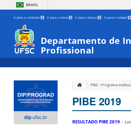
BRASIL
Ir para o conteúdo
1
Ir para o menu
2
Ir para a busca
3
Ir para o rodapé
4
Departamento de In
Profissional
PIBE – Programa Instituc
PIBE 2019
RESULTADO PIBE 2019
– Loc