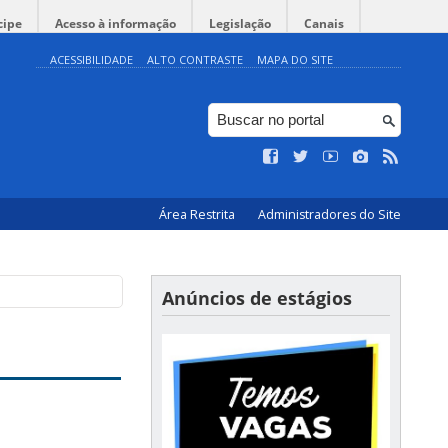
cipe
Acesso à informação
Legislação
Canais
ACESSIBILIDADE
ALTO CONTRASTE
MAPA DO SITE
Área Restrita
Administradores do Site
Anúncios de estágios