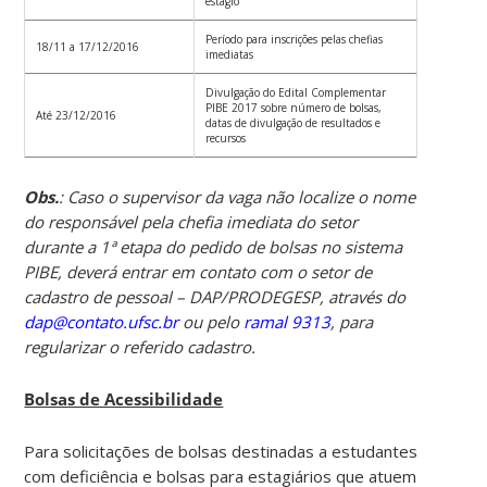
estágio
Período para inscrições pelas chefias
18/11 a 17/12/2016
imediatas
Divulgação do Edital Complementar
PIBE 2017 sobre número de bolsas,
Até 23/12/2016
datas de divulgação de resultados e
recursos
Obs.
: Caso o supervisor da vaga não localize o nome
do responsável pela chefia imediata do setor
durante a 1ª etapa do pedido de bolsas no sistema
PIBE, deverá entrar em contato com o setor de
cadastro de pessoal – DAP/PRODEGESP, através do
dap@contato.ufsc.br
ou pelo
ramal 9313
, para
regularizar o referido cadastro.
Bolsas de Acessibilidade
Para solicitações de bolsas destinadas a estudantes
com deficiência e bolsas para estagiários que atuem