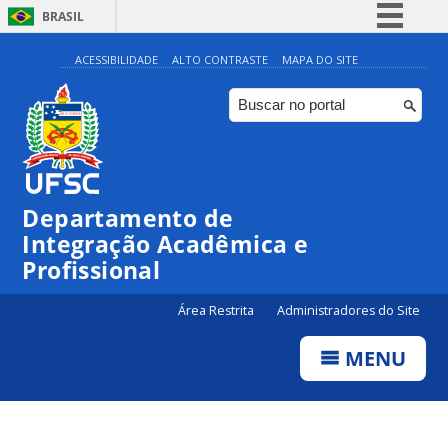
BRASIL
Simplifique!
ACESSIBILIDADE
ALTO CONTRASTE
MAPA DO SITE
Comunica BR
Participe
Acesso à informação
Legislação
Departamento de
Canais
Integração Acadêmica e
Profissional
Área Restrita
Administradores do Site
MENU