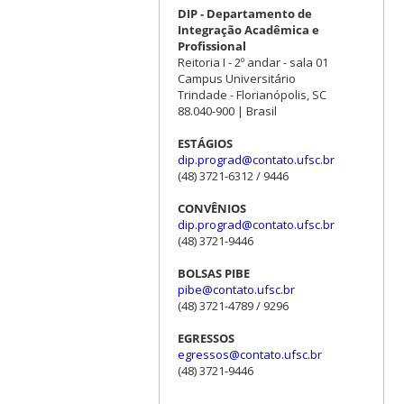
DIP - Departamento de
Integração Acadêmica e
Profissional
Reitoria I - 2º andar - sala 01
Campus Universitário
Trindade - Florianópolis, SC
88.040-900 | Brasil
ESTÁGIOS
dip.prograd@contato.ufsc.br
(48) 3721-6312 / 9446
CONVÊNIOS
dip.prograd@contato.ufsc.br
(48) 3721-9446
BOLSAS PIBE
pibe@contato.ufsc.br
(48) 3721-4789 / 9296
EGRESSOS
egressos@contato.ufsc.br
(48) 3721-9446