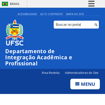
BRASIL
Simplifique!
ACESSIBILIDADE
ALTO CONTRASTE
MAPA DO SITE
Comunica BR
Participe
Acesso à informação
Legislação
Departamento de
Canais
Integração Acadêmica e
Profissional
Área Restrita
Administradores do Site
MENU