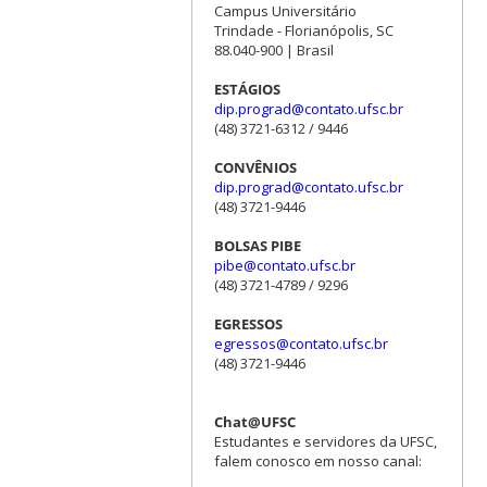
Campus Universitário
Trindade - Florianópolis, SC
88.040-900 | Brasil
ESTÁGIOS
dip.prograd@contato.ufsc.br
(48) 3721-6312 / 9446
CONVÊNIOS
dip.prograd@contato.ufsc.br
(48) 3721-9446
BOLSAS PIBE
pibe@contato.ufsc.br
(48) 3721-4789 / 9296
EGRESSOS
egressos@contato.ufsc.br
(48) 3721-9446
Chat@UFSC
Estudantes e servidores da UFSC,
falem conosco em nosso canal: