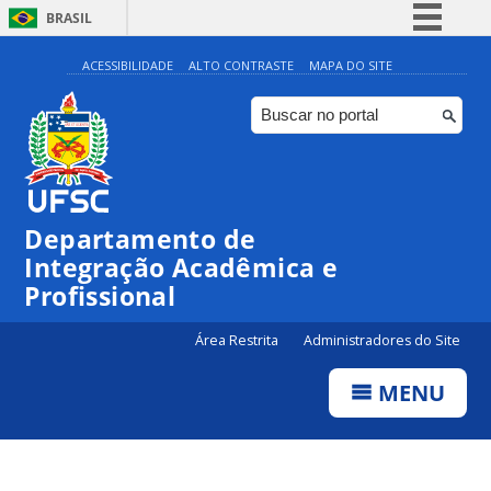
BRASIL
Simplifique!
ACESSIBILIDADE
ALTO CONTRASTE
MAPA DO SITE
Comunica BR
Participe
Acesso à informação
Legislação
Departamento de
Canais
Integração Acadêmica e
Profissional
Área Restrita
Administradores do Site
MENU