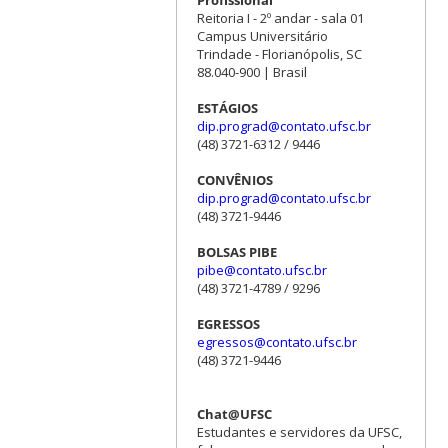
Profissional
Reitoria I - 2º andar - sala 01
Campus Universitário
Trindade - Florianópolis, SC
88.040-900 | Brasil
ESTÁGIOS
dip.prograd@contato.ufsc.br
(48) 3721-6312 / 9446
CONVÊNIOS
dip.prograd@contato.ufsc.br
(48) 3721-9446
BOLSAS PIBE
pibe@contato.ufsc.br
(48) 3721-4789 / 9296
EGRESSOS
egressos@contato.ufsc.br
(48) 3721-9446
Chat@UFSC
Estudantes e servidores da UFSC,