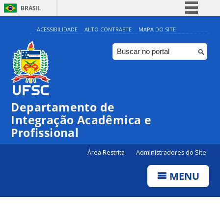
BRASIL
Simplifique!
ACESSIBILIDADE
ALTO CONTRASTE
MAPA DO SITE
Comunica BR
Participe
Acesso à informação
Legislação
Departamento de
Canais
Integração Acadêmica e
Profissional
Área Restrita
Administradores do Site
MENU