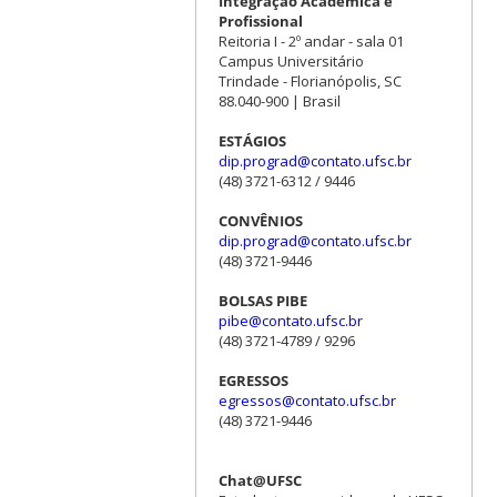
Integração Acadêmica e
Profissional
Reitoria I - 2º andar - sala 01
Campus Universitário
Trindade - Florianópolis, SC
88.040-900 | Brasil
ESTÁGIOS
dip.prograd@contato.ufsc.br
(48) 3721-6312 / 9446
CONVÊNIOS
dip.prograd@contato.ufsc.br
(48) 3721-9446
BOLSAS PIBE
pibe@contato.ufsc.br
(48) 3721-4789 / 9296
EGRESSOS
egressos@contato.ufsc.br
(48) 3721-9446
Chat@UFSC